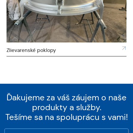
Silo
Ďakujeme
za
váš
záujem
o
naše
produkty
a
služby.
Tešíme
sa
na
spoluprácu
s
vami!