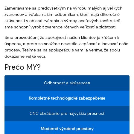
Zameriavame sa predovšetkým na výrobu malých aj veľkých
zvarencov a vďaka našim odborníkom, ktorí majú dlhoročné
skúsenosti v oblasti zvárania a výroby oceľových konštrukcií,
sme schopní vyrobiť zvarence rôznych veľkostí a zložitosti.
Sme presvedčení, že spokojnosť našich klientov je kľúčom k
úspechu, a preto sa snažíme neustále zlepšovať a inovovať naše
procesy. Tešíme sa na spoluprácu s vami a veríme, že spolu
dokážeme veľké veci.
Prečo MY?
Odbornosť a skúsenosti
Kompletné technologické zabezpečenie
CNC obrábanie pre najvyššiu presnosť
Moderné výrobné priestory