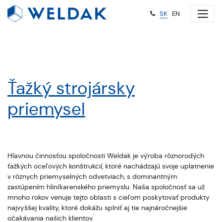
|
SK
|
EN
Ťažký
strojársky
priemysel
Hlavnou činnosťou spoločnosti Weldak je výroba rôznorodých
ťažkých oceľových konštrukcií, ktoré nachádzajú svoje uplatnenie
v rôznych priemyselných odvetviach, s dominantným
zastúpením hliníkarenského priemyslu. Naša spoločnosť sa už
mnoho rokov venuje tejto oblasti s cieľom poskytovať produkty
najvyššej kvality, ktoré dokážu splniť aj tie najnáročnejšie
očakávania našich klientov.