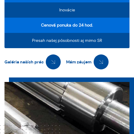
Inovácie
Cenová ponuka do 24 hod.
Presah našej pôsobnosti aj mimo SR
Galéria naších prác
Mám záujem